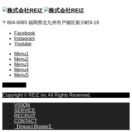
〒804-0065 福岡県北九州市戸畑区新川町6-19
Facebook
Instagram
Youtube
Menu1
Menu2
Menu3
Menu4
Menu5
PAGE TOP
Copyright © REIZ inc All Rights Reserved.
VISION
SERVICE
RECRUIT
CONTACT
【Impact Blaster】